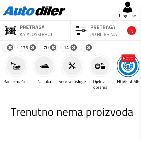
Uloguj se
PRETRAGA
PRETRAGA
5
KATALOŠKI BROJ
PO FILTERIMA
175
70
14
NOVO
a
Radne mašine
Nautika
Servisi i usluge
Djelovi i
NOVE GUME
oprema
Trenutno nema proizvoda