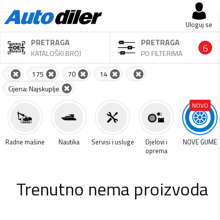
Uloguj se
PRETRAGA
PRETRAGA
6
KATALOŠKI BROJ
PO FILTERIMA
175
70
14
Cijena: Najskuplje
NOVO
a
Radne mašine
Nautika
Servisi i usluge
Djelovi i
NOVE GUME
oprema
Trenutno nema proizvoda