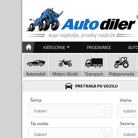
KATEGORIJE
PRODAVNICE
AUTO
Automobili
Motori i Bicikli
Transport
Poljoprivreda
PRETRAGA PO VOZILU
Širina:
Visina:
Izaberi
Izaberi
Tip vozila:
Sezona:
Izaberi
Izaberi