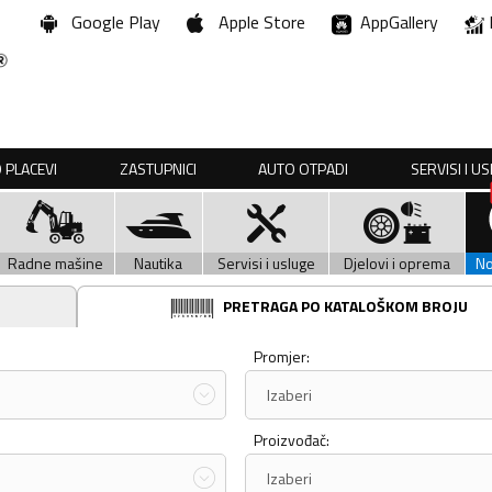
Google Play
Apple Store
AppGallery
 PLACEVI
ZASTUPNICI
AUTO OTPADI
SERVISI I U
Radne mašine
Nautika
Servisi i usluge
Djelovi i oprema
N
PRETRAGA PO KATALOŠKOM BROJU
Promjer:
Izaberi
Proizvođač:
Izaberi