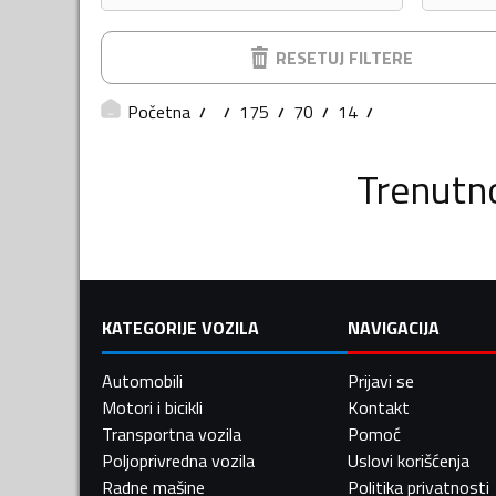
RESETUJ FILTERE
Početna
175
70
14
Trenutn
KATEGORIJE VOZILA
NAVIGACIJA
Automobili
Prijavi se
Motori i bicikli
Kontakt
Transportna vozila
Pomoć
Poljoprivredna vozila
Uslovi korišćenja
Radne mašine
Politika privatnosti