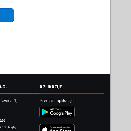
.O.
APLIKACIJE
ševića 1,
Preuzmi aplikaciju
:
448
 312 555