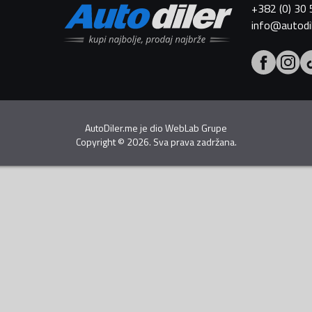
+382 (0) 30
info@autodi
AutoDiler.me je dio
WebLab Grupe
Copyright
©
2026. Sva prava zadržana.