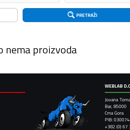
PRETRAŽI
o nema proizvoda
WEBLAB D.O
Jovana Toma
Bar, 85000
Crna Gora
PIB: 03007
+382 (0) 67