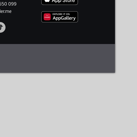
 550 099
ler.me