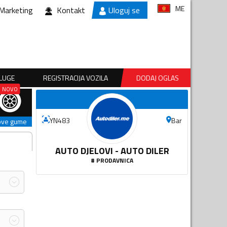
ME
Marketing
Kontakt
Uloguj se
SLUGE
REGISTRACIJA VOZILA
DODAJ OGLAS
Bar
YN483
ove gume
AUTO DJELOVI - AUTO DILER
#
PRODAVNICA