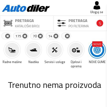
Uloguj se
PRETRAGA
PRETRAGA
5
KATALOŠKI BROJ
PO FILTERIMA
175
70
14
NOVO
a
Radne mašine
Nautika
Servisi i usluge
Djelovi i
NOVE GUME
oprema
Trenutno nema proizvoda