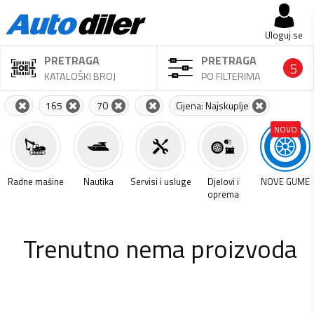
Uloguj se
PRETRAGA
PRETRAGA
5
KATALOŠKI BROJ
PO FILTERIMA
165
70
Cijena: Najskuplje
NOVO
a
Radne mašine
Nautika
Servisi i usluge
Djelovi i
NOVE GUME
oprema
Trenutno nema proizvoda