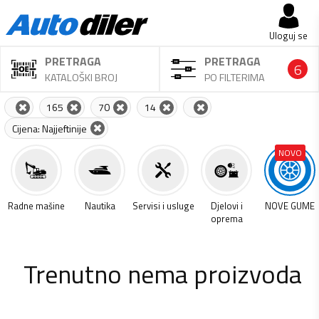
Uloguj se
PRETRAGA
PRETRAGA
6
KATALOŠKI BROJ
PO FILTERIMA
165
70
14
Cijena: Najjeftinije
NOVO
a
Radne mašine
Nautika
Servisi i usluge
Djelovi i
NOVE GUME
oprema
Trenutno nema proizvoda