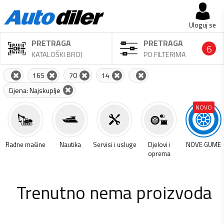
Uloguj se
PRETRAGA
PRETRAGA
6
KATALOŠKI BROJ
PO FILTERIMA
165
70
14
Cijena: Najskuplje
NOVO
a
Radne mašine
Nautika
Servisi i usluge
Djelovi i
NOVE GUME
oprema
Trenutno nema proizvoda