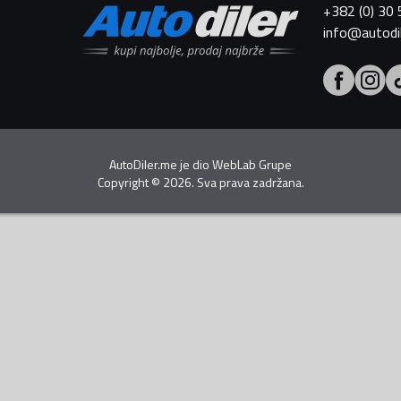
+382 (0) 30
info@autodi
AutoDiler.me je dio
WebLab Grupe
Copyright
©
2026. Sva prava zadržana.