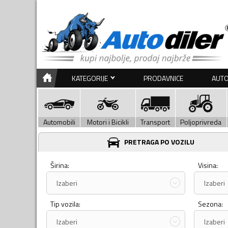
KATEGORIJE
PRODAVNICE
AUTO
Automobili
Motori i Bicikli
Transport
Poljoprivreda
PRETRAGA PO VOZILU
Širina:
Visina:
Izaberi
Izaberi
Tip vozila:
Sezona:
Izaberi
Izaberi