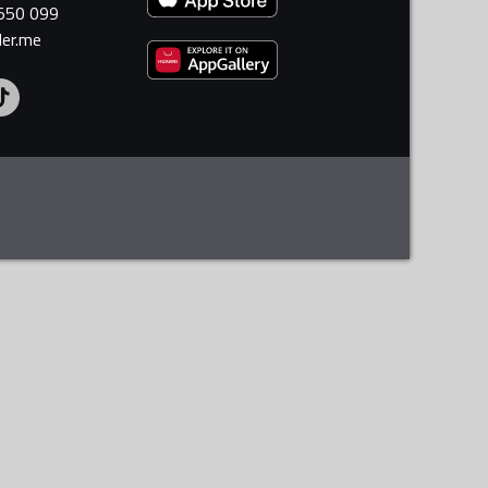
 550 099
ler.me