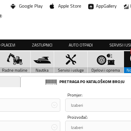
Google Play
Apple Store
AppGallery
 PLACEVI
ZASTUPNICI
AUTO OTPADI
SERVISI I U
Radne mašine
Nautika
Servisi i usluge
Djelovi i oprema
N
PRETRAGA PO KATALOŠKOM BROJU
Promjer:
Izaberi
Proizvođač:
Izaberi