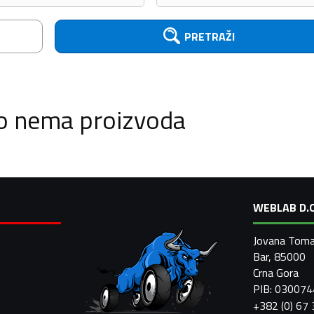
PRETRAŽI
o nema proizvoda
WEBLAB D.O
Jovana Toma
Bar, 85000
Crna Gora
PIB: 03007
+382 (0) 67