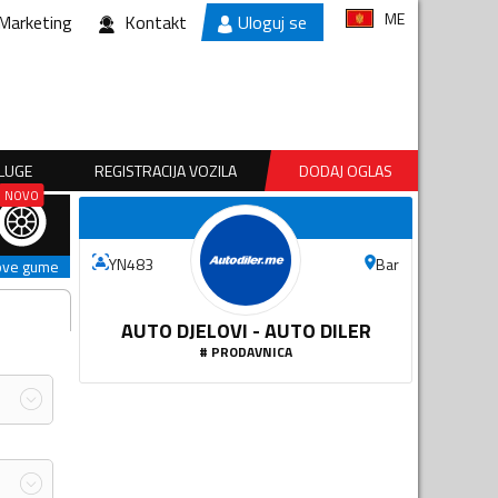
ME
Marketing
Kontakt
Uloguj se
SLUGE
REGISTRACIJA VOZILA
DODAJ OGLAS
Bar
YN483
ove gume
AUTO DJELOVI - AUTO DILER
#
PRODAVNICA