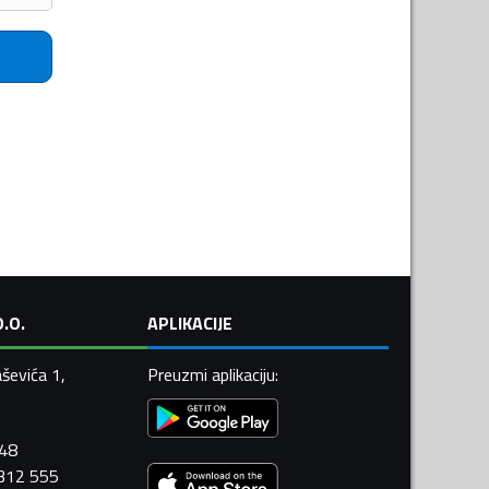
.O.
APLIKACIJE
ševića 1,
Preuzmi aplikaciju
:
448
 312 555