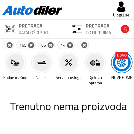
Uloguj se
PRETRAGA
PRETRAGA
5
KATALOŠKI BROJ
PO FILTERIMA
165
65
14
NOVO
a
Radne mašine
Nautika
Servisi i usluge
Djelovi i
NOVE GUME
oprema
Trenutno nema proizvoda