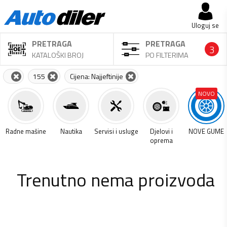
Uloguj se
PRETRAGA
PRETRAGA
3
KATALOŠKI BROJ
PO FILTERIMA
155
Cijena: Najjeftinije
NOVO
a
Radne mašine
Nautika
Servisi i usluge
Djelovi i
NOVE GUME
oprema
Trenutno nema proizvoda