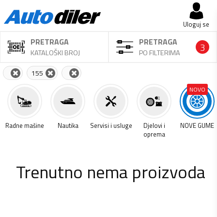
Uloguj se
PRETRAGA
PRETRAGA
3
KATALOŠKI BROJ
PO FILTERIMA
155
NOVO
a
Radne mašine
Nautika
Servisi i usluge
Djelovi i
NOVE GUME
oprema
Trenutno nema proizvoda