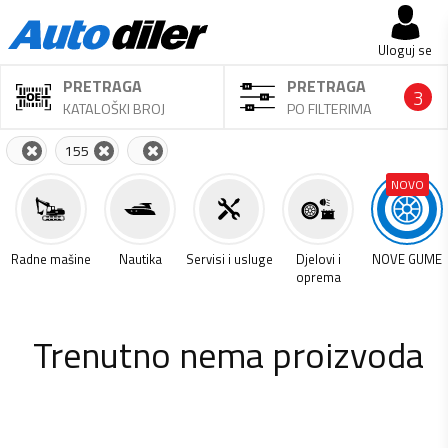
Uloguj se
PRETRAGA
PRETRAGA
3
KATALOŠKI BROJ
PO FILTERIMA
155
NOVO
a
Radne mašine
Nautika
Servisi i usluge
Djelovi i
NOVE GUME
oprema
Trenutno nema proizvoda