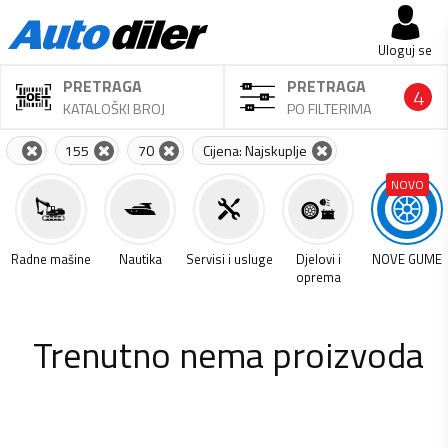
Uloguj se
PRETRAGA
PRETRAGA
4
KATALOŠKI BROJ
PO FILTERIMA
155
70
Cijena: Najskuplje
NOVO
a
Radne mašine
Nautika
Servisi i usluge
Djelovi i
NOVE GUME
oprema
Trenutno nema proizvoda