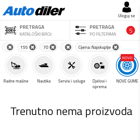
Uloguj se
PRETRAGA
PRETRAGA
5
KATALOŠKI BROJ
PO FILTERIMA
155
70
Cijena: Najskuplje
NOVO
a
Radne mašine
Nautika
Servisi i usluge
Djelovi i
NOVE GUME
oprema
Trenutno nema proizvoda