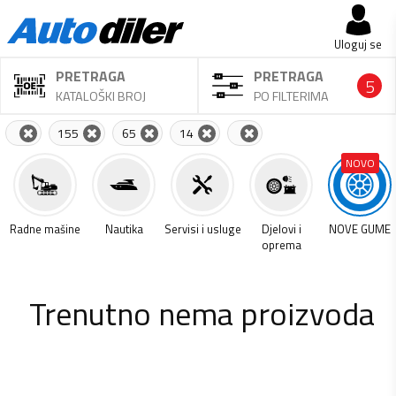
Uloguj se
PRETRAGA
PRETRAGA
5
KATALOŠKI BROJ
PO FILTERIMA
155
65
14
NOVO
a
Radne mašine
Nautika
Servisi i usluge
Djelovi i
NOVE GUME
oprema
Trenutno nema proizvoda