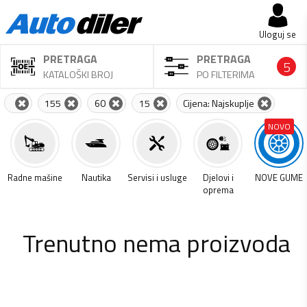
Uloguj se
PRETRAGA
PRETRAGA
5
KATALOŠKI BROJ
PO FILTERIMA
155
60
15
Cijena: Najskuplje
NOVO
a
Radne mašine
Nautika
Servisi i usluge
Djelovi i
NOVE GUME
oprema
Trenutno nema proizvoda