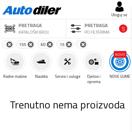
Uloguj se
PRETRAGA
PRETRAGA
5
KATALOŠKI BROJ
PO FILTERIMA
155
60
15
NOVO
a
Radne mašine
Nautika
Servisi i usluge
Djelovi i
NOVE GUME
oprema
Trenutno nema proizvoda